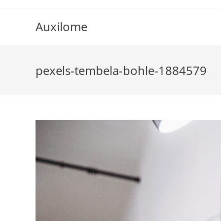
Skip
to
Auxilome
content
pexels-tembela-bohle-1884579