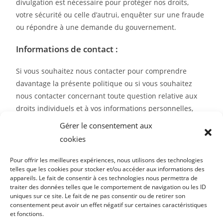
divulgation est nécessaire pour protéger nos droits,
votre sécurité ou celle d’autrui, enquêter sur une fraude
ou répondre à une demande du gouvernement.
Informations de contact :
Si vous souhaitez nous contacter pour comprendre
davantage la présente politique ou si vous souhaitez
nous contacter concernant toute question relative aux
droits individuels et à vos informations personnelles,
vous pouvez envoyer un courriel à contact@auxilome.fr.
Gérer le consentement aux
cookies
Pour offrir les meilleures expériences, nous utilisons des technologies
telles que les cookies pour stocker et/ou accéder aux informations des
appareils. Le fait de consentir à ces technologies nous permettra de
traiter des données telles que le comportement de navigation ou les ID
uniques sur ce site. Le fait de ne pas consentir ou de retirer son
consentement peut avoir un effet négatif sur certaines caractéristiques
SARL Auxilome contact@auxilome.fr 03.65.09.29.43 Gérante Mme
et fonctions.
Lohez Rachel. capital 1000€. siret n°90373741900015 déclaration